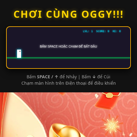
Skip
CHƠI CÙNG OGGY!!!
to
content
Bấm
SPACE / ↑
để Nhảy | Bấm
↓
để Cúi
Chạm màn hình trên Điện thoại để điều khiển